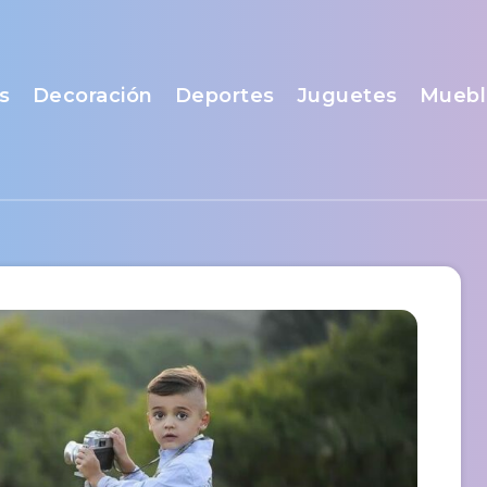
s
Decoración
Deportes
Juguetes
Muebl