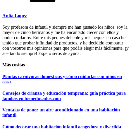
Antía López
Soy profesora de infantil y siempre me han gustado los niños, soy la
mayor de cinco hermanos y me ha encantado crecer con ellos y
poder cuidarlos. Entre mis peques del cole y mis peques en casa he
tenido que probar infinidad de productos, y he decidido compartir
con vosotros mis opiniones para que podáis elegir más fácilmente, ¡y
acertando siempre! Espero seros de ayuda.
Más cositas
Plantas carnívoras domésticas y cómo cuidarlas con niños en
casa
Consejos de crianza y educación temprana: guía práctica para
familias en bieneducados.com
Ventajas de poner un aire acondicionado en una habitación
infantil
Cómo decorar una habitación infantil acogedora y divertida