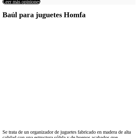
Leer más opiniones
Baúl para juguetes Homfa
Ver en Amazon
Se trata de un organizador de juguetes fabricado en madera de alta
calidad con una estructura sólida y de buenos acabados que