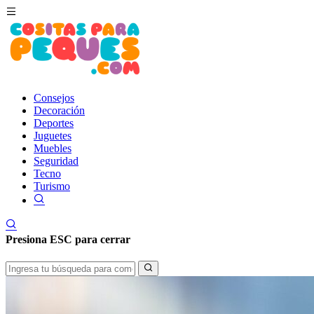
Consejos
Decoración
Deportes
Juguetes
Muebles
Seguridad
Tecno
Turismo
Presiona
ESC
para cerrar