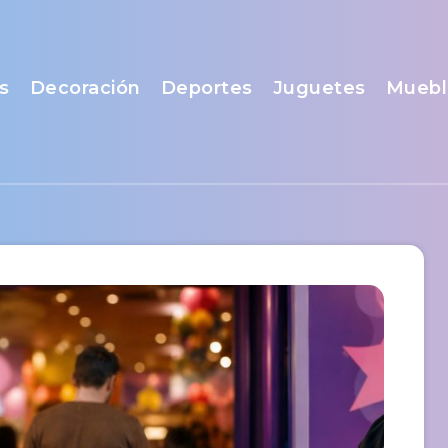
s
Decoración
Deportes
Juguetes
Muebl